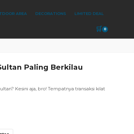
TDOOR AREA
DECORATIONS
LIMITED DEAL
🛒
0
ultan Paling Berkilau
n? Kesini aja, bro! Tempatnya transaksi kilat
antee