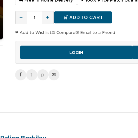
−
+
🛒 ADD TO CART
❤ Add to Wishlist
⚖ Compare
✉ Email to a Friend
LOGIN
f
t
p
✉
Paling Berkilau