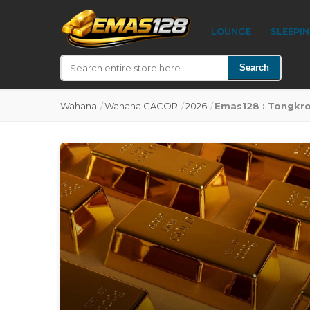
LOUNGE
SLEEPI
Search
Wahana
/
Wahana GACOR
/
2026
/
Emas128 : Tongkro