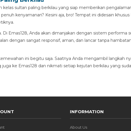
n kelas sultan paling berkilau yang siap memberikan pengalam
 penuh kenyamanan? Kesini aja, bro! Tempat ini didesain khusu
tiknya.
 Di Emas128, Anda akan dimanjakan dengan sistem performa sup
jalan dengan sangat responsif, aman, dan lancar tanpa hambata
mewahan ini begitu saja. Saatnya Anda mengambil langkah ny
juga ke Emas128 dan nikmati setiap kejutan berkilau yang sudah
COUNT
INFORMATION
unt
About Us