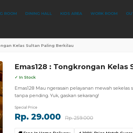
NG ROOM
DINING HALL
KIDS AREA
WORK ROOM
OU
ngan Kelas Sultan Paling Berkilau
Emas128 : Tongkrongan Kelas S
✓ In Stock
Emas128 Mau ngerasain pelayanan mewah sekelas sulta
tanpa pending. Yuk, gaskan sekarang!
Special Price
Rp. 29.000
Rp. 259.000
🚚 Free In Home Delivery
✔ 100% Price Match Guar