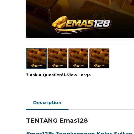
❓ Ask A Question
🔍 View Large
Description
TENTANG Emas128
Emas128: Tongkrongan Kelas Sultan 